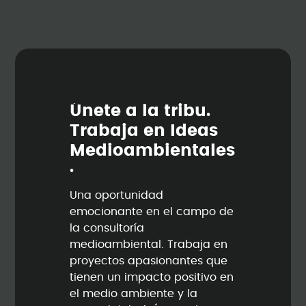
Ú
n
e
t
e
a
l
a
t
r
i
b
u
.
T
r
a
b
a
j
a
e
n
I
d
e
a
s
M
e
d
i
o
a
m
b
i
e
n
t
a
l
e
s
.
Una oportunidad
emocionante en el campo de
la consultoría
medioambiental. Trabaja en
proyectos apasionantes que
tienen un impacto positivo en
el medio ambiente y la