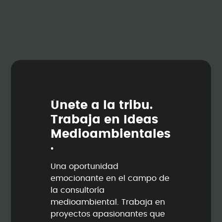
Ú
n
e
t
e
a
l
a
t
r
i
b
u
.
T
r
a
b
a
j
a
e
n
I
d
e
a
s
M
e
d
i
o
a
m
b
i
e
n
t
a
l
e
s
.
Una oportunidad
emocionante en el campo de
la consultoría
medioambiental. Trabaja en
proyectos apasionantes que