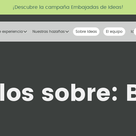
¡Descubre la campaña Embajadas de Ideas!
e experiencia
Nuestras hazañas
Sobre Ideas
Nuestra voz
El equipo
La tribu
Id
los sobre: