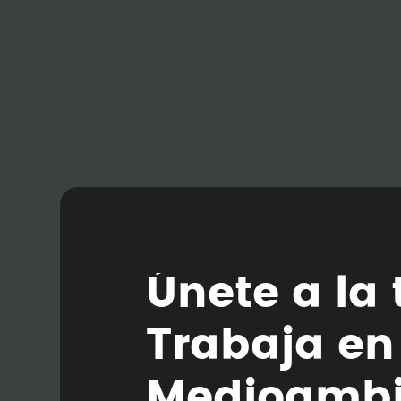
Ú
n
e
t
e
a
l
a
T
r
a
b
a
j
a
e
n
M
e
d
i
o
a
m
b