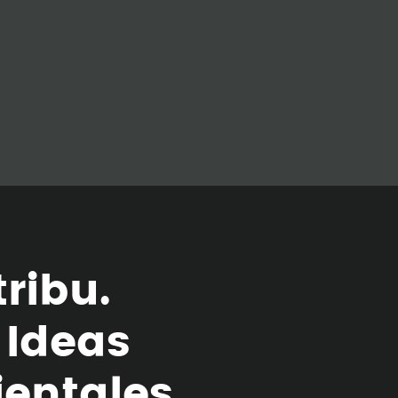
t
r
i
b
u
.
I
d
e
a
s
i
e
n
t
a
l
e
s
.