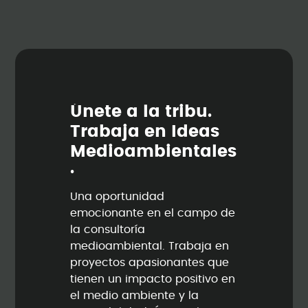
Ú
n
e
t
e
a
l
a
t
r
i
b
u
.
T
r
a
b
a
j
a
e
n
I
d
e
a
s
M
e
d
i
o
a
m
b
i
e
n
t
a
l
e
s
.
Una oportunidad
emocionante en el campo de
la consultoría
medioambiental. Trabaja en
proyectos apasionantes que
tienen un impacto positivo en
el medio ambiente y la