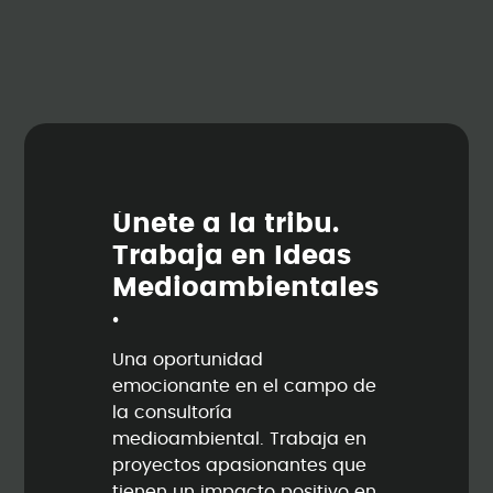
Ú
n
e
t
e
a
l
a
t
r
i
b
u
.
T
r
a
b
a
j
a
e
n
I
d
e
a
s
M
e
d
i
o
a
m
b
i
e
n
t
a
l
e
s
.
Una oportunidad
emocionante en el campo de
la consultoría
medioambiental. Trabaja en
proyectos apasionantes que
tienen un impacto positivo en