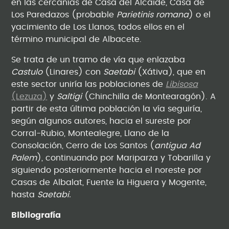
en las cercanías de Casa del Alcaide, Casa de
Los Paredazos (probable
Parietinis romana
) o el
yacimiento de Los Llanos, todos ellos en el
término municipal de Albacete.
Se trata de un tramo de vía que enlazaba
Castulo
(Linares) con
Saetabi
(Xátiva), que en
este sector uniría las poblaciones de
Libisosa
(Lezuza)
y
Saltigi
(Chinchilla de Montearagón). A
partir de esta última población la vía seguiría,
según algunos autores, hacia el sureste por
Corral-Rubio, Montealegre, Llano de la
Consolación, Cerro de Los Santos (
antigua Ad
Palem
), continuando por Mariparza y Tobarilla y
siguiendo posteriormente hacia el noreste por
Casas de Albalat, Fuente la Higuera y Mogente,
hasta
Saetabi.
Bibliografía