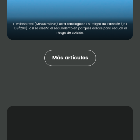
El milano real (Milvus milvus) está catalogado En Peligro de Extinción (RD
139/2011): así se diseña el seguimiento en parques eólicos para reducir el
riesgo de colisión.
Más artículos