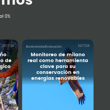
imos
al 0%
30/7/26
22/7/26
Biodiversidad
Evaluación
iño
Monitoreo de milano
o de
real como herramienta
gico
clave para su
conservación en
energías renovables