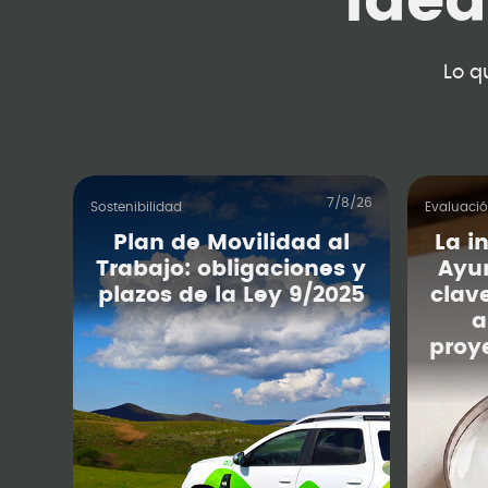
Ide
Lo q
7/8/26
Sostenibilidad
Evaluaci
Plan de Movilidad al
La i
Trabajo: obligaciones y
Ayu
plazos de la Ley 9/2025
clav
a
proy