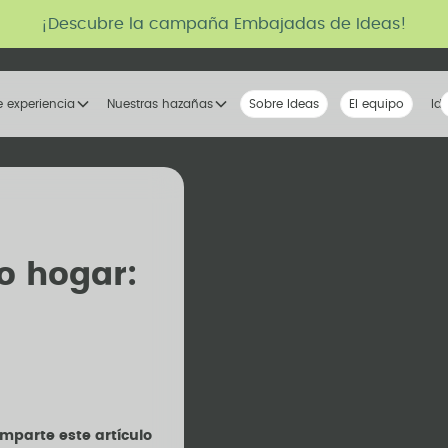
¡Descubre la campaña Embajadas de Ideas!
e experiencia
Nuestras hazañas
Sobre Ideas
Nuestra voz
El equipo
La tribu
Id
o hogar:
mparte este artículo