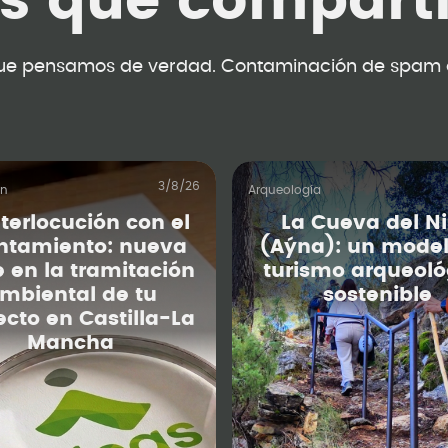
as que compart
ue pensamos de verdad. Contaminación de spam 
3/8/26
ón
Arqueología
nterlocución con el
La Cueva del N
ntamiento: nueva
(Aýna): un model
e en la tramitación
turismo arqueoló
mbiental de tu
sostenible
ecto en Castilla-La
Mancha