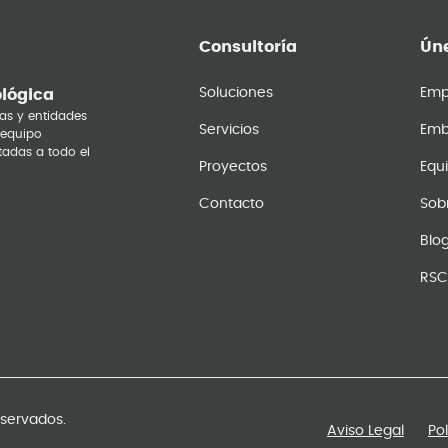
Consultoría
Úne
Soluciones
Emp
ológica
as y entidades
Servicios
Emb
 equipo
tadas a todo el
Proyectos
Equ
Contacto
Sob
Blo
RSC
eservados.
Aviso Legal
Po