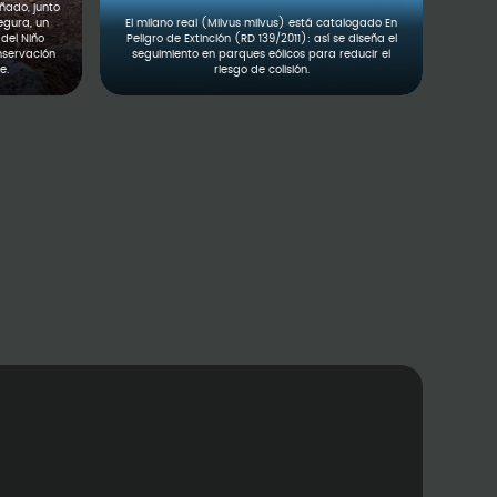
ado, junto
egura, un
El milano real (Milvus milvus) está catalogado En
del Niño
Peligro de Extinción (RD 139/2011): así se diseña el
nservación
seguimiento en parques eólicos para reducir el
e.
riesgo de colisión.