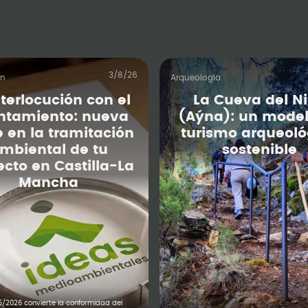
3/8/26
ón
Arqueología
nterlocución con el
La Cueva del N
ntamiento: nueva
(Aýna): un model
e en la tramitación
turismo arqueoló
mbiental de tu
sostenible
ecto en Castilla-La
Mancha
5/2026 convierte la conformidad del