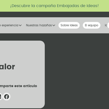
¡Descubre la campaña Embajadas de Ideas!
e experiencia
Nuestras hazañas
Sobre Ideas
Nuestra voz
El equipo
La tribu
Id
alor
mparte este artículo