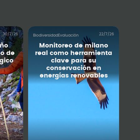
30/7/26
22/7/26
Biodiversidad
Evaluación
iño
Monitoreo de milano
o de
real como herramienta
gico
clave para su
conservación en
energías renovables