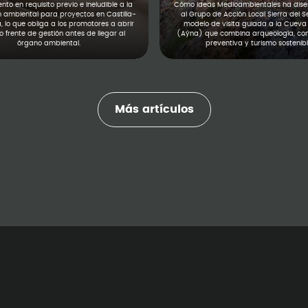
to en requisito previo e ineludible a la
Cómo Ideas Medioambientales ha diseñ
n ambiental para proyectos en Castilla-
al Grupo de Acción Local Sierra del S
 lo que obliga a los promotores a abrir
modelo de visita guiada a la Cueva 
 frente de gestión antes de llegar al
(Aýna) que combina arqueología, co
órgano ambiental.
preventiva y turismo sostenibl
Más artículos