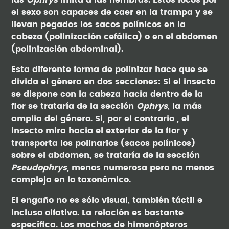
las
Ophrys
imita a las hembras. Éstos locos por
el sexo son capaces de caer en la trampa y se
llevan pegados los sacos polínicos en la
cabeza (polinización cefálica) o en el abdomen
(polinización abdominal).
Esta diferente forma de polinizar hace que se
divida el género en dos secciones: Si el insecto
se dispone con la cabeza hacia dentro de la
flor se trataría de la sección
Ophrys
, la más
amplia del género. Si, por el contrario , el
insecto mira hacia el exterior de la flor y
transporta los polinarios (sacos polínicos)
sobre el abdomen, se trataría de la sección
Pseudophrys
, menos numerosa pero no menos
compleja en lo taxonómico.
El engaño no es sólo visual, también táctil e
incluso olfativo. La relación es bastante
específica. Los machos de himenópteros