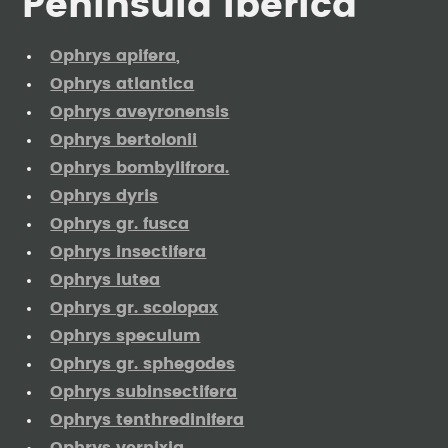
Península Ibérica
Ophrys apifera,
Ophrys atlantica
Ophrys aveyronensis
Ophrys bertolonii
Ophrys bombylifrora.
Ophrys dyris
Ophrys gr. fusca
Ophrys insectifera
Ophrys lutea
Ophrys gr. scolopax
Ophrys speculum
Ophrys gr. sphegodes
Ophrys subinsectifera
Ophrys tenthredinifera