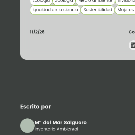
Ecología
Zoología
Medio ambiente
Invisibil
Igualdad en la ciencia
Sostenibilidad
Mujeres 
11/2/26
Co
Escrito por
Mª del Mar Salguero
Inventario Ambiental