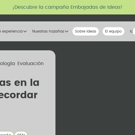
¡Descubre la campaña Embajadas de Ideas!
e experiencia
Nuestras hazañas
Sobre Ideas
Nuestra voz
El equipo
La tribu
Id
ología
Evaluación
as en la
recordar