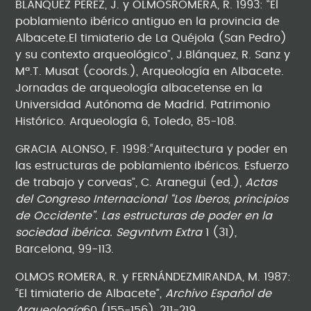
BLÁNQUEZ PÉREZ, J. y OLMOSROMERA, R. 1993: “El
poblamiento ibérico antiguo en la provincia de
Albacete.El timiaterio de La Quéjola (San Pedro)
y su contexto arqueológico”, J.Blánquez, R. Sanz y
Mª.T. Musat (coords.), Arqueología en Albacete.
Jornadas de arqueología albacetense en la
Universidad Autónoma de Madrid. Patrimonio
Histórico. Arqueología 6, Toledo, 85-108.
GRACIA ALONSO, F. 1998:“Arquitectura y poder en
las estructuras de poblamiento ibéricos. Esfuerzo
de trabajo y corveas”, C. Aranegui (ed.),
Actas
del Congreso Internacional “Los Iberos, principios
de Occidente”. Las estructuras de poder en la
sociedad ibérica. Segvntvm Extra
1 (31),
Barcelona, 99-113.
OLMOS ROMERA, R. y FERNÁNDEZMIRANDA, M. 1987:
“El timiaterio de Albacete”,
Archivo Español de
Arqueología
60 (155-156), 211-219.