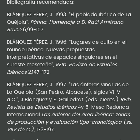
Bibliografía recomendada:
BLÁNQUEZ PÉREZ, J. 1993: “El poblado ibérico de La
Quéjola”,
Pátina. Homenaje a D. Raúl Amitrano
Bruno
6,99-107.
BLÁNQUEZ PÉREZ, J. 1996: “Lugares de culto en el
mundo ibérico. Nuevas propuestas
interpretativas de espacios singulares en el
sureste meseteño”,
REIb. Revista de Estudios
Ibéricos
2,147-172.
BLÁNQUEZ PÉREZ, J. 1997: “Las ánforas vinarias de
La Quejola (San Pedro, Albacete), siglos VI-V
a.C.”, J.Blánquez y E. Gailledrat (eds. cients.)
REIb,
Revista de Estudios Ibéricos
4y 5
.
Mesa Redonda
Internacional
Las ánforas del área ibérica: zonas
de producción y evaluación tipo-cronológica (ss.
VIIV de C.)
, 173-197.