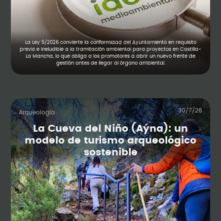
La Ley 5/2026 convierte la conformidad del Ayuntamiento en requisito
previo e ineludible a la tramitación ambiental para proyectos en Castilla-
La Mancha, lo que obliga a los promotores a abrir un nuevo frente de
gestión antes de llegar al órgano ambiental.
30/7/26
Arqueología
La Cueva del Niño (Aýna): un
modelo de turismo arqueológico
sostenible