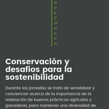
a
d
e
C
ór
d
o
b
a.
Conservación y
desafíos para la
sostenibilidad
Durante las jornadas se trató de sensibilizar y
concienciar acerca de la importancia de la
realización de buenas prácticas agrícolas y
ganaderas, para mantener una diversidad de