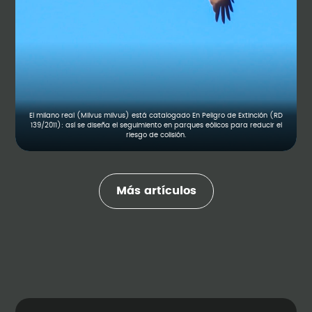
El milano real (Milvus milvus) está catalogado En Peligro de Extinción (RD
139/2011): así se diseña el seguimiento en parques eólicos para reducir el
riesgo de colisión.
Más artículos