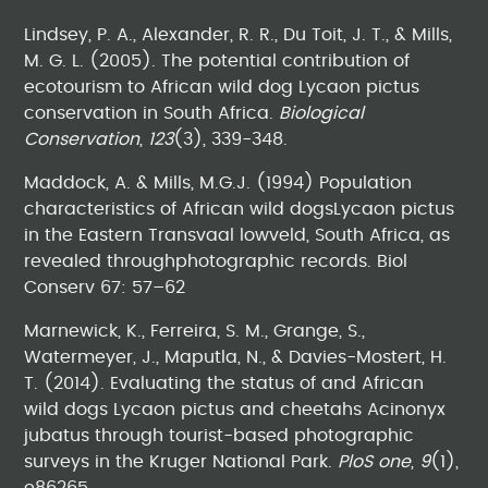
Lindsey, P. A., Alexander, R. R., Du Toit, J. T., & Mills,
M. G. L. (2005). The potential contribution of
ecotourism to African wild dog Lycaon pictus
conservation in South Africa.
Biological
Conservation
,
123
(3), 339-348.
Maddock, A. & Mills, M.G.J. (1994) Population
characteristics of African wild dogsLycaon pictus
in the Eastern Transvaal lowveld, South Africa, as
revealed throughphotographic records. Biol
Conserv 67: 57–62
Marnewick, K., Ferreira, S. M., Grange, S.,
Watermeyer, J., Maputla, N., & Davies-Mostert, H.
T. (2014). Evaluating the status of and African
wild dogs Lycaon pictus and cheetahs Acinonyx
jubatus through tourist-based photographic
surveys in the Kruger National Park.
PloS one
,
9
(1),