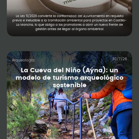
La Ley 5/2026 convierte la conformidad del Ayuntamiento en requisito
previo e ineludible a la tramitación ambiental para proyectos en Castilla-
La Mancha, lo que obliga a los promotores a abrir un nuevo frente de
gestión antes de llegar al órgano ambiental.
30/7/26
Arqueología
La Cueva del Niño (Aýna): un
modelo de turismo arqueológico
sostenible