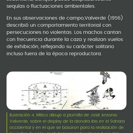
sequías o fluctuaciones ambientales.
En sus observaciones de campo,Valverde (1956)
describió un comportamiento territorial con
persecuciones no violentas. Los machos cantan
con frecuencia durante la caza y realizan vuelos
de exhibición, reflejando su carácter solitario
incluso fuera de la época reproductora.
Ilustración 4. Mítico dibujo a plumilla de José Antonio
Valverde, sobre el display de la alondra ibis en el Sahara
occidental y en el que se basaron para la realización de