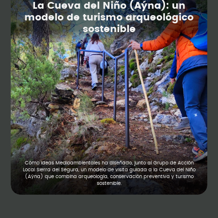
La Cueva del Niño (Aýna): un
modelo de turismo arqueológico
sostenible
Soluciones por
tipos de
Cómo Ideas Medioambientales ha diseñado, junto al Grupo de Acción
proyectos
Local Sierra del Segura, un modelo de visita guiada a la Cueva del Niño
(Aýna) que combina arqueología, conservación preventiva y turismo
sostenible.