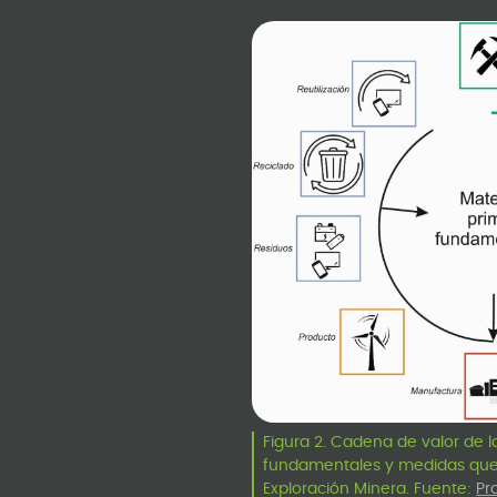
Figura 2. Cadena de valor de 
fundamentales y medidas que 
Exploración Minera. Fuente:
Pr