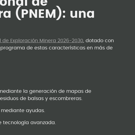
onal de
ra (PNEM): una
l de Exploración Minera 2026-2030
, dotado con
r programa de estas características en más de
e mediante la generación de mapas de
residuos de balsas y escombreras.
do mediante ayudas.
de tecnología avanzada.