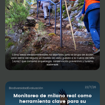
Cómo Ideas Medioambientales ha diseñado, junto al Grupo de Acción
Local Sierra del Segura, un modelo de visita guiada a la Cueva del Niño
(Aýna) que combina arqueología, conservación preventiva y turismo
sostenible.
22/7/26
Biodiversidad
Evaluación
Monitoreo de milano real como
herramienta clave para su