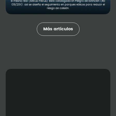
El milano real (Milvus milvus) está catalogado En Peligro de Extinción (RD
139/2011): así se diseña el seguimiento en parques eólicos para reducir el
riesgo de colisión.
Más artículos