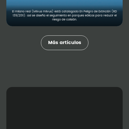
El milano real (Milvus milvus) está catalogado En Peligro de Extinción (RD
139/2011): así se diseña el seguimiento en parques eólicos para reducir el
riesgo de colisión.
Más artículos