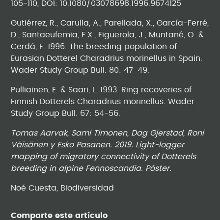
105-110, DOI: 10.1080/03078698.1996.9674125
Gutiérrez, R., Carulla, A., Parellada, X., García-Ferré,
D., Santaeufemia, F.X., Figuerola, J., Muntané, O. &
Cerdá, F. 1996. The breeding population of
Eurasian Dotterel Charadrius morinellus in Spain.
Wader Study Group Bull. 80: 47-49.
Pulliainen, E. & Saari, L. 1993. Ring recoveries of
Finnish Dotterels Charadrius morinellus. Wader
Study Group Bull. 67: 54-56.
Tomas Aarvak, Sami Timonen, Dag Gjerstad, Roni
Väisänen y Esko Pasanen. 2019. Light-logger
mapping of migratory connectivity of Dotterels
breeding in alpine Fennoscandia. Póster.
Noé Cuesta, Biodiversidad
Comparte este artículo