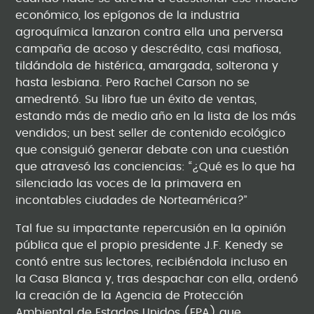
económico, los epígonos de la industria
agroquímica lanzaron contra ella una perversa
campaña de acoso y descrédito, casi mafiosa,
tildándola de histérica, amargada, solterona y
hasta lesbiana. Pero Rachel Carson no se
amedrentó. Su libro fue un éxito de ventas,
estando más de medio año en la lista de los más
vendidos; un best seller de contenido ecológico
que consiguió generar debate con una cuestión
que atravesó las conciencias: “¿Qué es lo que ha
silenciado las voces de la primavera en
incontables ciudades de Norteamérica?”
Tal fue su impactante repercusión en la opinión
pública que el propio presidente J.F. Kenedy se
contó entre sus lectores, recibiéndola incluso en
la Casa Blanca y, tras despachar con ella, ordenó
la creación de la Agencia de Protección
Ambiental de Estados Unidos (EPA) que