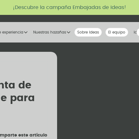
¡Descubre la campaña Embajadas de Ideas!
e experiencia
Nuestras hazañas
Sobre Ideas
Nuestra voz
El equipo
La tribu
Id
nta de
le para
mparte este artículo