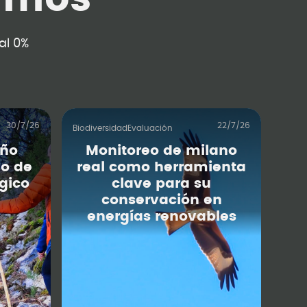
al 0%
30/7/26
22/7/26
Biodiversidad
Evaluación
iño
Monitoreo de milano
o de
real como herramienta
gico
clave para su
conservación en
energías renovables