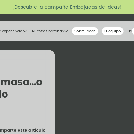
¡Descubre la campaña Embajadas de Ideas!
e experiencia
Nuestras hazañas
Sobre Ideas
Nuestra voz
El equipo
La tribu
Id
la masa…o
io
mparte este artículo