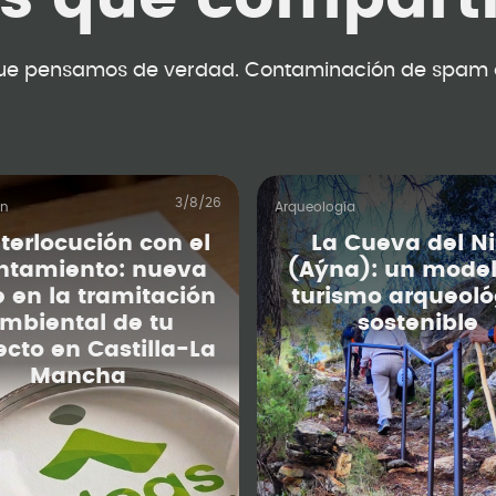
ue pensamos de verdad. Contaminación de spam 
3/8/26
ón
Arqueología
nterlocución con el
La Cueva del N
ntamiento: nueva
(Aýna): un model
e en la tramitación
turismo arqueoló
mbiental de tu
sostenible
ecto en Castilla-La
Mancha