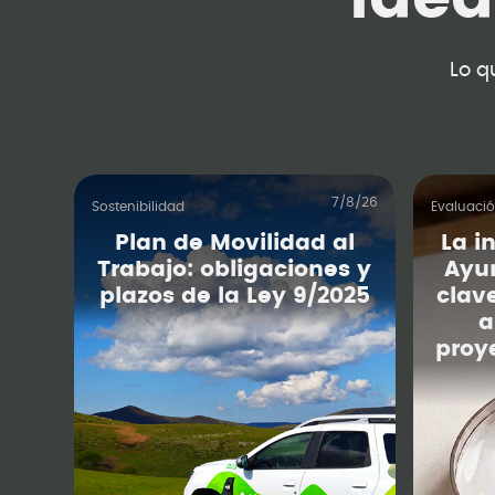
Lo q
7/8/26
Sostenibilidad
Evaluaci
Plan de Movilidad al
La i
Trabajo: obligaciones y
Ayu
plazos de la Ley 9/2025
clav
a
proy