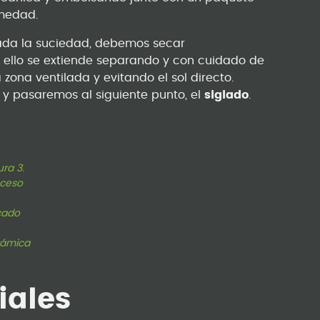
umedad.
irada la suciedad, debemos secar
 ello se extiende separando y con cuidado de
a zona ventilada y evitando el sol directo.
 y pasaremos al siguiente punto, el
siglado
.
ura 3.
oceso
cado
rámica
iales