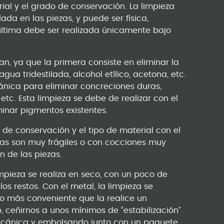
ial y el grado de conservación. La limpieza
da en las piezas, y puede ser física,
 última debe ser realizada únicamente bajo
n, ya que la primera consiste en eliminar la
ua tridestilada, alcohol etílico, acetona, etc.
ica para eliminar concreciones duras,
, etc. Esta limpieza se debe de realizar con el
inar pigmentos existentes.
de conservación y el tipo de material con el
cas son muy frágiles o con cocciones muy
n de las piezas.
impieza se realiza en seco, con un poco de
s restos. Con el metal, la limpieza se
o más conveniente que la realice un
, ceñirnos a unos mínimos de “estabilización”
mecánica y embolsando junto con un paquete