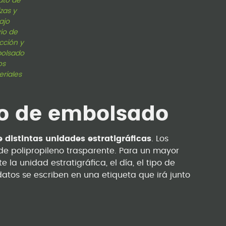
ato de
zas y
ajo
io de
cción y
olsado
os
riales
so de embolsado
 distintas unidades estratigráficas
. Los
de polipropileno trasparente. Para un mayor
 la unidad estratigráfica, el día, el tipo de
atos se escriben en una etiqueta que irá junto