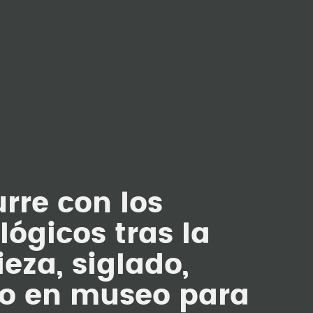
rre con los
ógicos tras la
eza, siglado,
to en museo para