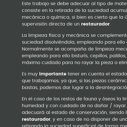
Este trabajo se debe adecuar al tipo de mater
consiste en la retirada de la suciedad acumula
mecánica o química, si bien es cierto que la
supervisión directa de un
restaurador
.
La limpieza física y mecánica se complementa
suciedad disolviéndola, empleando para ello ag
Normalmente se acompaña de limpieza mecán
empleando para ello bisturís, cepillos, palillos
máximo cuidado para no rayar la pieza o elim
Es muy
importante
tener en cuenta el estado 
que trabajamos, ya que, si las piezas cerámi
bastas, podemos dar lugar a la desintegració
En el caso de los restos de fauna y óseos la l
humedad y con cuidado de no dañar / rayar lo
adecuará al estado de conservación, siendo l
restaurador
, y en caso de no disponer de uno
retirando la suciedad superficial de forma 