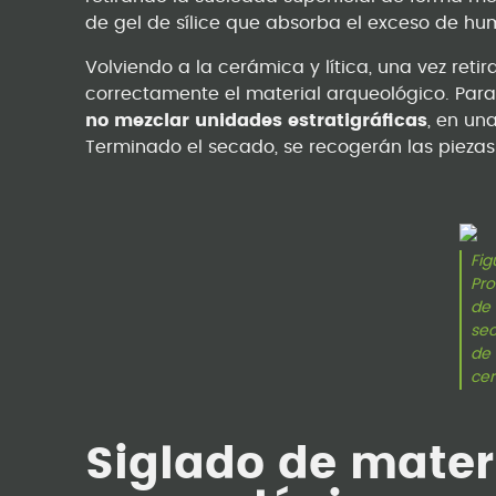
de gel de sílice que absorba el exceso de h
Volviendo a la cerámica y lítica, una vez ret
correctamente el material arqueológico. Para
no mezclar unidades estratigráficas
, en un
Terminado el secado, se recogerán las piezas
Fig
Pr
de
se
de
ce
Siglado de mater