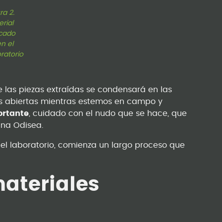
ra 2.
rial
icado
n el
ratorio
las piezas extraídas se condensará en las
as abiertas mientras estemos en campo y
ortante
, cuidado con el nudo que se hace, que
una Odisea.
el laboratorio, comienza un largo proceso que
materiales