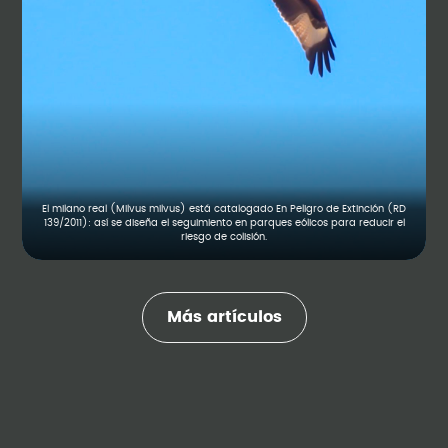
El milano real (Milvus milvus) está catalogado En Peligro de Extinción (RD
139/2011): así se diseña el seguimiento en parques eólicos para reducir el
riesgo de colisión.
Más artículos