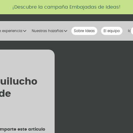
¡Descubre la campaña Embajadas de Ideas!
e experiencia
Nuestras hazañas
Sobre Ideas
Nuestra voz
El equipo
La tribu
Id
uilucho
 de
mparte este artículo