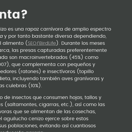
enta?
nizo es una rapaz carnívora de amplio espectro
ga
y por tanto bastante diversa dependiendo,
l alimento (
SEOƒBirdLife
). Durante los meses
marca, las presas capturadas preferentemente
ejada son macroinvertebrados (45%) como
 2007), que complementa con pequeños y
ores (ratones) e insectívoros (topillo
ieta, incluyendo también aves granívoras y
as culebras (10%).
o de insectos que consumen hojas, tallos y
 (saltamontes, cigarras, etc.), así como las
oras que se alimentan de las cosechas,
el aguilucho cenizo ejerce sobre estos
sus poblaciones, evitando así cuantiosos