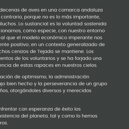
s decenas de aves en una comarca andaluza
 contrario, porque no es lo más importante,
luchos. Lo sustancial es la voluntad sostenida
cionarnos, como especie, con nuestro entorno
o al que el modelo económico imperante nos
mente positivo; en un contexto generalizado de
uchos cenizos de Tejada se mantiene. Los
ientos de los voluntarios y se ha forjado una
encia de estas rapaces en nuestros cielos.
ación de optimismo, la administración
ajo bien hecho y la perseverancia de un grupo
ños, otorgándoles diversos y merecidos
frentar con esperanza de éxito los
xistencia del planeta, tal y como lo hemos
ros.