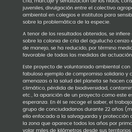
cría, marcaje y señalización de los nidos, co
juveniles, divulgación entre el colectivo agr
ambiental en colegios e institutos para sensi
sobre la problemática de la especie.
A tenor de los resultados obtenidos, se infi
sobre la colonia de cría del aguilucho ceniz
de manejo, se ha reducido, por término medio
favorable de todas las medidas de actuación
Este proyecto de voluntariado ambiental con
fabuloso ejemplo de compromiso solidario y al
amenazas a la salud del planeta se hacen ca
climático, pérdida de biodiversidad, contamin
etc., la aparición de un proyecto como este 
esperanza. En él se recoge el saber, el traba
grupo de conciudadanos durante 22 años (me i
ello enfocado a la salvaguarda y protección 
la zona que aparece todos los años por pri
volar miles de kilómetros desde sus territorios