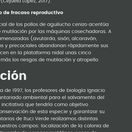
Cejuela López, 2017).
o de fracaso reproductivo
icial de los pollos de aguilucho cenizo acentúa
 o mutilación por las máquinas cosechadoras. A
 amenazadas (avutarda, sisón, alcaraván,
ugos y precociales abandonan rápidamente sus
ecen en la plataforma nidal unas cinco
ás los riesgos de mutilación y atropello.
cción
a de 1997, los profesores de biología Ignacio
luntariado ambiental para el salvamento del
incitativa que tendría como objetivo
onservación de esta especie y garantizar su
arios de ltuci Verde realizamos distintas
uestros campos: localización de la colonia de