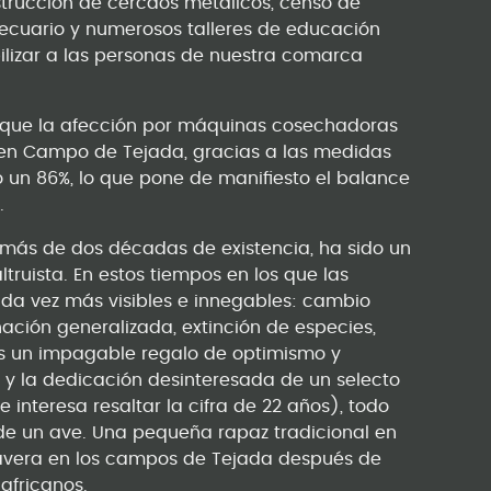
nstrucción de cercaos metálicos, censo de
opecuario y numerosos talleres de educación
bilizar a las personas de nuestra comarca
ere que la afección por máquinas cosechadoras
o en Campo de Tejada, gracias a las medidas
 un 86%, lo que pone de manifiesto el balance
.
 más de dos décadas de existencia, ha sido un
truista. En estos tiempos en los que las
da vez más visibles e innegables: cambio
ación generalizada, extinción de especies,
es un impagable regalo de optimismo y
jo y la dedicación desinteresada de un selecto
nteresa resaltar la cifra de 22 años), todo
de un ave. Una pequeña rapaz tradicional en
mavera en los campos de Tejada después de
 africanos.