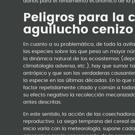
daños para el rendimiento económico de la p
Peligros para la 
aguilucho cenizo
En cuanto a su problemática, de toda la avifa
las especies sobre las que pesa un mayor nú
la dinámica natural de los ecosistemas (de
climatología adversa, etc.), hay que sumar t
antrópico y que son las verdaderas causantes
la especie en las últimas décadas. En lo que 
factor repetidamente citado y común a todas l
su efecto negativo la recolección mecanizada
antes descritas.
En este sentido, la acción de las cosechadora
reproductivo. La siega temprana del cereal d
inicio varía con la meteorología, supone ca