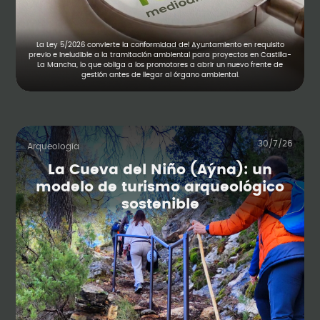
La Ley 5/2026 convierte la conformidad del Ayuntamiento en requisito
previo e ineludible a la tramitación ambiental para proyectos en Castilla-
La Mancha, lo que obliga a los promotores a abrir un nuevo frente de
gestión antes de llegar al órgano ambiental.
30/7/26
Arqueología
La Cueva del Niño (Aýna): un
modelo de turismo arqueológico
sostenible