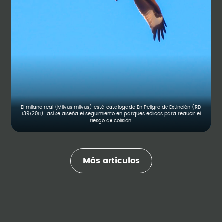
El milano real (Milvus milvus) está catalogado En Peligro de Extinción (RD
139/2011): así se diseña el seguimiento en parques eólicos para reducir el
riesgo de colisión.
Más artículos