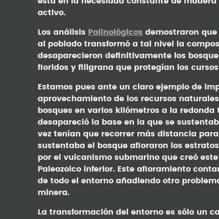
está en la necesidad constante de madera
activo.
Los análisis
Palinológicos
demostraron que 
al poblado transformó a tal nivel la compos
desaparecieron definitivamente los bosques
floridos y filigrana que protegían los curso
Estamos pues ante un claro ejemplo de im
aprovechamiento de los recursos naturales
bosques en varios kilómetros a la redonda
desapareció la base en la que se sustentab
vez tenían que recorrer más distancia para
sustentaba el bosque afloraron los estrato
por el vulcanismo submarino que creó este 
Paleozoico inferior. Este afloramiento conta
de todo el entorno añadiendo otro problem
minera.
La transformación del entorno es sólo un ca