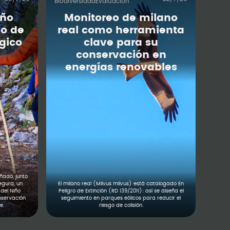
Biodiversidad
Evaluación
iño
Monitoreo de milano
o de
real como herramienta
gico
clave para su
conservación en
energías renovables
ado, junto
egura, un
El milano real (Milvus milvus) está catalogado En
del Niño
Peligro de Extinción (RD 139/2011): así se diseña el
nservación
seguimiento en parques eólicos para reducir el
e.
riesgo de colisión.