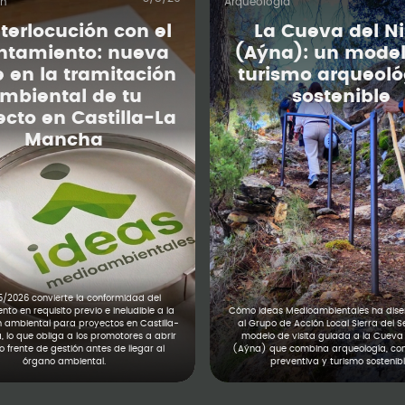
ón
Arqueología
nterlocución con el
La Cueva del N
ntamiento: nueva
(Aýna): un model
e en la tramitación
turismo arqueoló
mbiental de tu
sostenible
ecto en Castilla-La
Mancha
5/2026 convierte la conformidad del
to en requisito previo e ineludible a la
Cómo Ideas Medioambientales ha diseñ
n ambiental para proyectos en Castilla-
al Grupo de Acción Local Sierra del S
 lo que obliga a los promotores a abrir
modelo de visita guiada a la Cueva 
 frente de gestión antes de llegar al
(Aýna) que combina arqueología, co
órgano ambiental.
preventiva y turismo sostenibl