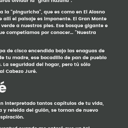
rás olvidar la “gran hazaña”.
a la “pinguricha”, que es como en El Alosno
 allí el paisaje es imponente. El Gran Monte
verde a nuestros pies. Ese bosque gigante e
 que competíamos por conocer… ”Nuestra
copa de cisco encendida bajo las enaguas de
 de tu madre, ese bocadillo de pan de pueblo
. La seguridad del hogar, pero tú sólo
al Cabezo Juré.
é
n interpretado tantos capítulos de tu vida,
a y releída del guión, se tornan de nuevo
spiración.