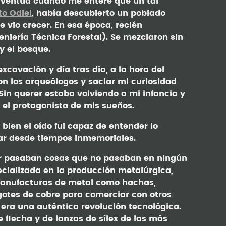
uventud cuando me enteré que un tal
to Odiel
, había descubierto un poblado
 vio crecer. En esa época, recién
niería Técnica Forestal). Se mezclaron sin
y el bosque.
xcavación y día tras día, a la hora del
n los arqueólogos y saciar mi curiosidad
in querer estaba volviendo a mi infancia y
 el protagonista de mis sueños.
ien el oído fui capaz de entender lo
ar desde tiempos inmemoriales.
ar pasaban cosas que no pasaban en ningún
pecializada en la producción metalúrgica,
manufacturas de metal como hachas,
ngotes de cobre para comerciar con otros
era una auténtica revolución tecnológica.
 flecha y de lanzas de sílex de las más