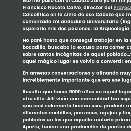
Eso me pasó con el Cabezo Juré ya en mi j
Francisco Nocete Calvo, director del
Proyec
Calcolítico en la cima de ese Cabezo que me
comenzada mi andadura universitaria (Inge
esperarlo mis dos pasiones: la Arqueología 
No paré hasta que conseguí trabajar en la e
bocadillo, buscaba la excusa para comer co
sobre tantas incógnitas de aquel poblado…S
aquel mágico lugar se volvía a convertir en
En amenas conversaciones y afinando muy b
Increíblemente importante que era ese lug
Resulta que hacía 5000 años en aquel lug
otro sitio. Allí vivía una comunidad tan es
que casi solamente hacían eso…producir 
diferentes cuchillos, punzones, agujas y li
poblados en los que aquella materia prima 
Aparte, tenían una producción de puntas de