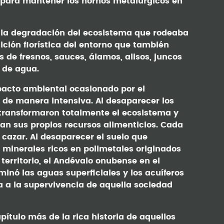
 para mantener los hornos metalúrgicos en
la degradación del ecosistema que rodeaba
ición florística del entorno que también
 de fresnos, sauces, álamos, alisos, juncos
s de agua.
pacto ambiental ocasionado por el
 de manera intensiva. Al desaparecer los
 transformaron totalmente el ecosistema y
an sus propios recursos alimenticios. Cada
 cazar. Al desaparecer el suelo que
s minerales ricos en polimetales originados
territorio, el Andévalo onubense en el
minó las aguas superficiales y los acuíferos
a a la supervivencia de aquella sociedad
pítulo más de la rica historia de aquellos