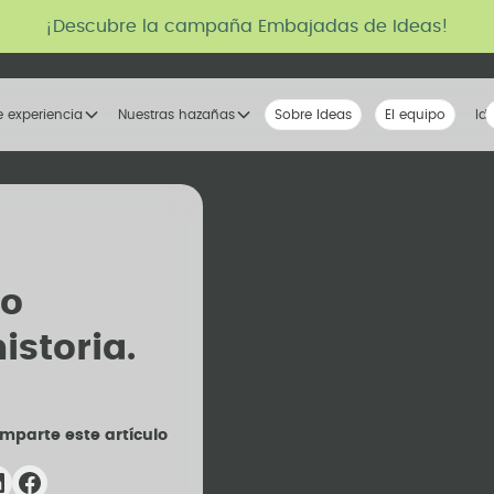
¡Descubre la campaña Embajadas de Ideas!
e experiencia
Nuestras hazañas
Sobre Ideas
Nuestra voz
El equipo
La tribu
Id
to
istoria.
mparte este artículo