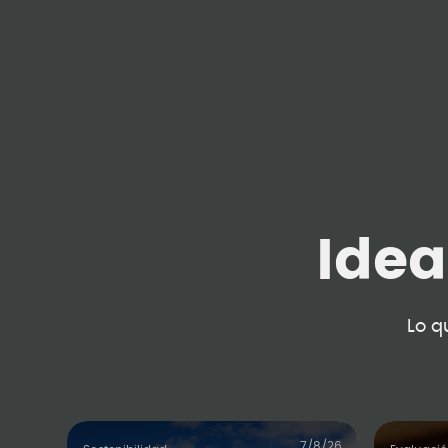
Ide
Lo q
7/8/26