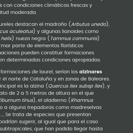
s con condiciones climáticas frescas y
titud moderada.
ureles destacan el madroño (
Arbutus unedo
),
cus aculeatus
) y algunas lianoides como
helix
) nueza negra (
Tammus communis
)
rmar parte de elementos florísticos
rmaciones pueden constituir formaciones
s en determinadas condiciones apropiadas.
formaciones de laurel, serían los
alzinares
r el norte de Cataluña y en zonas de Baleares.
ncipal es la alzina (
Quercus ilex subsp ilex
), y
ato de 2 a 5 metros de altura en el que
iburnum tinus
), el aladierno (
Rhamnus
to a alguna trepadoras como madreselvas
ra…, Se trata de especies que presentan
odrían sugerir, al igual que para el caso
subtropicales, que han podido llegar hasta