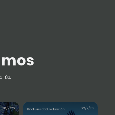
imos
al 0%
30/7/26
22/7/26
Biodiversidad
Evaluación