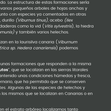
edo. La estructura de estas formaciones sería
n varios pequeños arboles de hojas anchas y
 junto con especies ya comentadas en otras
,
durillo
(Viburnus tinus),
acebo
(Ilex
edaderas como la vid (
Vitis sylvestris
), la hiedra
munis)
y también varios helechos.
an en la laurisilva canaria (
Viburnum
 Erica sp. Hedera canariensis
) podemos
s unas formaciones que responden a la misma
utos
”, que se localizan en las sierras litorales
antenido unas condiciones húmedas y fresca,
rnario, que ha permitido que se conserven
es. Algunas de las especies de helechos y
 los mismos que se localizan en Canarias o en
en el estrato arbóreo localizamos tanto