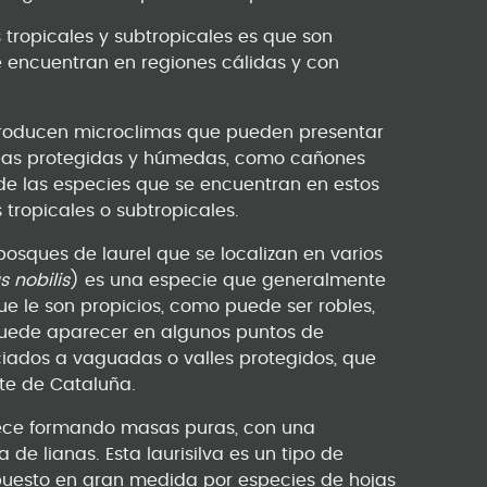
 tropicales y subtropicales es que son
 encuentran en regiones cálidas y con
 producen microclimas que pueden presentar
áreas protegidas y húmedas, como cañones
de las especies que se encuentran en estos
tropicales o subtropicales.
osques de laurel que se localizan en varios
s nobilis
) es una especie que generalmente
e le son propicios, como puede ser robles,
o puede aparecer en algunos puntos de
iados a vaguadas o valles protegidos, que
te de Cataluña.
arece formando masas puras, con una
de lianas. Esta laurisilva es un tipo de
uesto en gran medida por especies de hojas