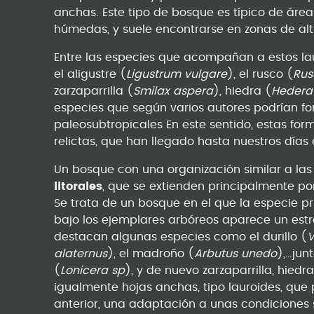
anchas. Este tipo de bosque es típico de área
húmedas, y suele encontrarse en zonas de al
Entre las especies que acompañan a estos la
el aligustre (
Ligustrum vulgare
), el rusco (
Rus
zarzaparrilla (
Smilax aspera
), hiedra (
Hedera 
especies que según varios autores podrían fo
paleosubtropicales En este sentido, estas fo
relictas, que han llegado hasta nuestros día
Un bosque con una organización similar a las 
litorales
, que se extienden principalmente po
Se trata de un bosque en el que la especie pri
bajo los ejemplares arbóreos aparece un estr
destacan algunas especies como el durillo (
V
alaternus
), el madroño (
Arbutus unedo
),…jun
(
Lonicera sp
), y de nuevo zarzaparrilla, hied
igualmente hojas anchas, tipo lauroides, que p
anterior, una adaptación a unas condiciones 