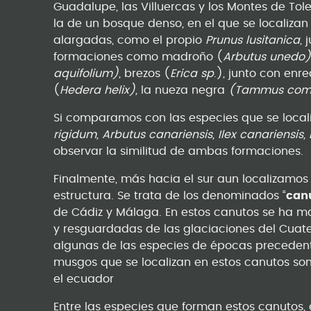
Guadalupe, las Villuercas y los Montes de Tol
la de un bosque denso, en el que se localiza
alargadas, como el propio
Prunus lusitanica
,
formaciones como madroño (
Arbutus unedo)
aquifolium)
, brezos (
Erica sp
.), junto con enr
(
Hedera helix),
la nueza negra
(Tammus com
Si comparamos con las especies que se localiz
rigidum, Arbutus canariensis, Ilex canariensis,
observar la similitud de ambas formaciones.
Finalmente, más hacia el sur aun localizamo
estructura. Se trata de los denominados “
can
de Cádiz y Málaga. En estos canutos se ha m
y resguardadas de las glaciaciones del Cuate
algunas de las especies de épocas precedent
musgos que se localizan en estos canutos son
el ecuador
Entre las especies que forman estos canutos, 