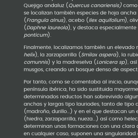
Quejigo andaluz (
Quercus canariensis)
como l
se localizan también especies de hoja ancha c
(
Frangula alnus
), acebo (
Ilex aquifolium
), oliv
(
Daphne laureola
), y destaca especialmente 
ponticum
).
Finalmente, localizamos también un elevado
helix
), la zarzaparrilla (
Smilax aspera
), la rub
comunnis
) y la madreselva (
Lonicera sp
), a
musgos, creando un bosque denso de aspecto
Por tanto, como se comentaba al inicio, aunqu
península ibérica, ha sido sustituida mayorm
determinados reductos han sobrevivido algun
anchas y largas tipo lauriodes, tanto de tipo 
(madroño, durillo…) y en el que destacan un
(hiedra, zarzaparrilla, nueza…) así como hele
determinan unas formaciones con una clara a
en cualquier caso, suponen una singularidad e