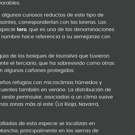
vorables.
 algunos curiosos reductos de este tipo de
antes, corresponderían con las loreras. Las
especie
loro
, que es una de las denominaciones
te nombre hace referencia a su semejanza con
uia de los bosques de laurisilva que tuvieron
nte el terciario, que ha sobrevivido como otras
 en algunos cañones protegidos.
eños refugios con microclimas húmedos y
cuentes también en verano. La distribución de
l oeste peninsular, asociadas a un clima suave
as zonas más al este (La Rioja, Navarra,
lladas de esta especie se localizan en
Mancha, principalmente en las sierras de