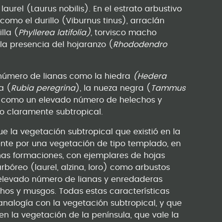
aurel (Laurus nobilis). En el estrato arbustivo
omo el durillo (Viburnus tinus), arraclán
illa (
Phyllerea latifolia)
, torvisco macho
la presencia del hojaranzo (
Rhododendro
 número de lianas como la hiedra
(Hedera
ia (
Rubia peregrina
), la nueza negra (
Tammus
sí como un elevado número de helechos y
 claramente subtropical.
e la vegetación subtropical que existió en la
ente por una vegetación de tipo templado, en
as formaciones, con ejemplares de hojas
arbóreo (laurel, alzina, loro) como arbustos
 elevado número de lianas y enredaderas
chos y musgos. Todas estas características
nalogía con la vegetación subtropical, y que
n la vegetación de la península, que vale la