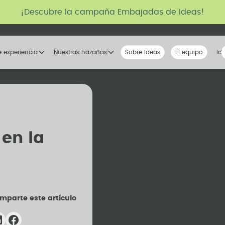
¡Descubre la campaña Embajadas de Ideas!
e experiencia
Nuestras hazañas
Sobre Ideas
Nuestra voz
El equipo
La tribu
Id
 en la
mparte este artículo