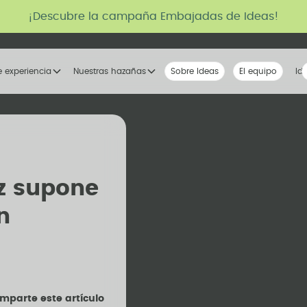
¡Descubre la campaña Embajadas de Ideas!
e experiencia
Nuestras hazañas
Sobre Ideas
Nuestra voz
El equipo
La tribu
Id
z supone
n
mparte este artículo