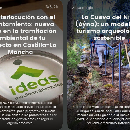
3/8/26
ón
Arqueología
nterlocución con el
La Cueva del N
ntamiento: nueva
(Aýna): un model
e en la tramitación
turismo arqueoló
mbiental de tu
sostenible
ecto en Castilla-La
Mancha
5/2026 convierte la conformidad del
to en requisito previo e ineludible a la
Cómo Ideas Medioambientales ha diseñ
n ambiental para proyectos en Castilla-
al Grupo de Acción Local Sierra del S
 lo que obliga a los promotores a abrir
modelo de visita guiada a la Cueva 
 frente de gestión antes de llegar al
(Aýna) que combina arqueología, co
órgano ambiental.
preventiva y turismo sostenibl