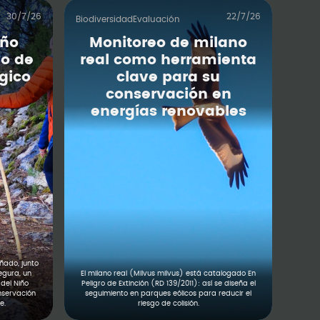
30/7/26
22/7/26
Biodiversidad
Evaluación
iño
Monitoreo de milano
o de
real como herramienta
gico
clave para su
conservación en
energías renovables
ado, junto
egura, un
El milano real (Milvus milvus) está catalogado En
del Niño
Peligro de Extinción (RD 139/2011): así se diseña el
nservación
seguimiento en parques eólicos para reducir el
e.
riesgo de colisión.