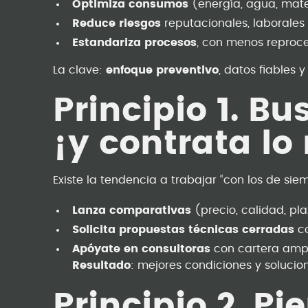
Optimiza consumos
(energía, agua, mat
Reduce riesgos
reputacionales, laborales 
Estandariza procesos
, con menos reproce
La clave:
enfoque preventivo
, datos fiables 
Principio 1. B
¡y contrata lo
Existe la tendencia a trabajar “con los de sie
Lanza comparativas
(precio, calidad, pla
Solicita propuestas técnicas cerradas
co
Apóyate en consultoras
con cartera ampl
Resultado
: mejores condiciones y soluci
Principio 2. Pi