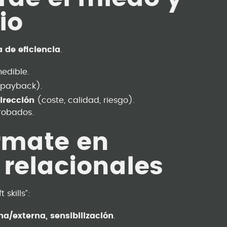
io
 de eficiencia
.
edible.
 payback).
dirección
(coste, calidad, riesgo).
probados.
órmate en
relacionales
skills”:
a/externa, sensibilización
.