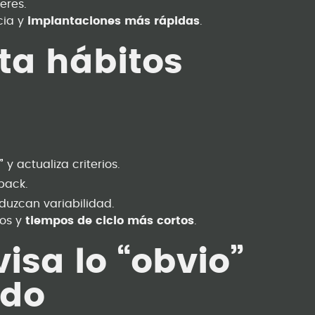
leres.
cia y
implantaciones más rápidas
.
ita hábitos
”
y actualiza criterios.
back.
duzcan variabilidad.
jos y
tiempos de ciclo más cortos
.
visa lo “obvio”
ndo