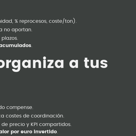
dad, % reprocesos, coste/ton).
ya no aportan.
 plazos.
 acumulados
.
eorganiza a tus
ndo compense.
a costes de coordinación.
de precio y KPI compartidos.
lor por euro invertido
.