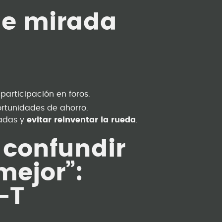
rae mirada
 participación en foros.
rtunidades de ahorro.
badas y
evitar reinventar la rueda
.
o confundir
mejor”:
–T