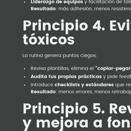
Liderazgo de equipos
y facilitación de tal
Resultado
: más adhesión, menos resisten
Principio 4. Ev
tóxicos
La rutina genera puntos ciegos:
Revisa plantillas, elimina el
“copiar-pegar
Audita tus propias prácticas
y pide feed
Introduce
checklists y estándares
que re
Resultado
: menos errores, menos retraba
Principio 5. Re
y mejora a fo