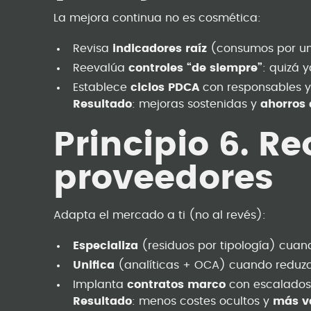
La mejora continua no es cosmética:
Revisa
indicadores raíz
(consumos por uni
Reevalúa
controles “de siempre”
: quizá 
Establece
ciclos PDCA
con responsables y
Resultado
: mejoras sostenidas y
ahorros
Principio 6. R
proveedores
Adapta el mercado a ti (no al revés):
Especializa
(residuos por tipología) cua
Unifica
(analíticas + OCA) cuando reduzc
Implanta
contratos marco
con escalados 
Resultado
: menos costes ocultos y
más va