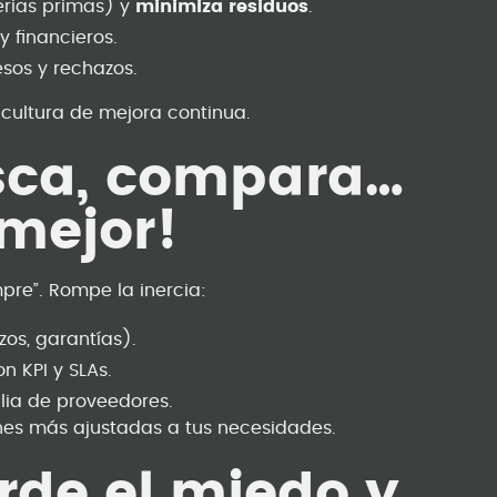
erias primas) y
minimiza residuos
.
y financieros.
sos y rechazos.
y cultura de mejora continua.
usca, compara…
 mejor!
mpre”. Rompe la inercia:
zos, garantías).
n KPI y SLAs.
ia de proveedores.
ones más ajustadas a tus necesidades.
erde el miedo y