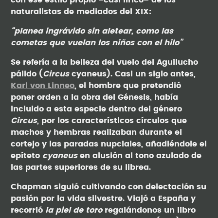
con ese estilo propio –casi lírico– de los
naturalistas de mediados del XIX:
“planea ingrávido sin aletear, como las
cometas que vuelan los niños con el hilo”
Se refería a la belleza del vuelo del Aguilucho
pálido (
Circus
cyaneus). Casi un siglo antes,
Karl von Linneo
, el hombre que pretendió
poner orden a la obra del Génesis, había
incluido a esta especie dentro del género
Circus
, por los característicos círculos que
machos y hembras realizaban durante el
cortejo y las paradas nupciales, añadiéndole el
epíteto
cyaneus
en alusión al tono azulado de
las partes superiores de su librea.
Chapman siguió cultivando con delectación su
pasión por la vida silvestre. Viajó a España y
recorrió
la piel de toro
regalándonos un libro