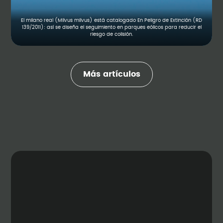
El milano real (Milvus milvus) está catalogado En Peligro de Extinción (RD
139/2011): así se diseña el seguimiento en parques eólicos para reducir el
riesgo de colisión.
Más artículos