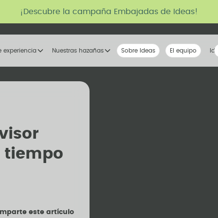
¡Descubre la campaña Embajadas de Ideas!
e experiencia
Nuestras hazañas
Sobre Ideas
Nuestra voz
El equipo
La tribu
Id
visor
e tiempo
mparte este artículo