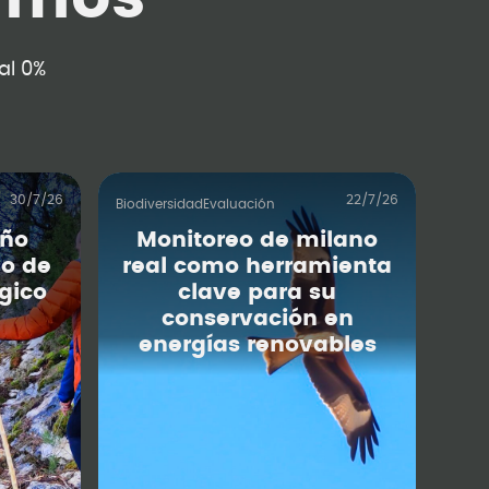
al 0%
30/7/26
22/7/26
Biodiversidad
Evaluación
iño
Monitoreo de milano
o de
real como herramienta
gico
clave para su
conservación en
energías renovables