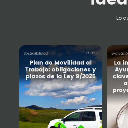
Lo q
7/8/26
Sostenibilidad
Evaluaci
Plan de Movilidad al
La i
Trabajo: obligaciones y
Ayu
plazos de la Ley 9/2025
clav
a
proy