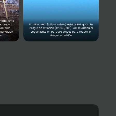
ado, junto
egura, un
El milano real (Milvus milvus) está catalogado En
del Niño
Peligro de Extinción (RD 139/2011): así se diseña el
nservación
seguimiento en parques eólicos para reducir el
e.
riesgo de colisión.