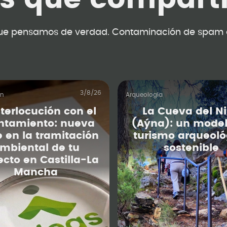
ue pensamos de verdad. Contaminación de spam 
3/8/26
ón
Arqueología
nterlocución con el
La Cueva del N
ntamiento: nueva
(Aýna): un model
e en la tramitación
turismo arqueoló
mbiental de tu
sostenible
ecto en Castilla-La
Mancha