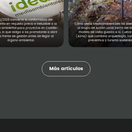
5/2026 convierte la conformidad del
to en requisito previo e ineludible a la
Cómo Ideas Medioambientales ha diseñ
n ambiental para proyectos en Castilla-
al Grupo de Acción Local Sierra del S
 lo que obliga a los promotores a abrir
modelo de visita guiada a la Cueva 
 frente de gestión antes de llegar al
(Aýna) que combina arqueología, co
órgano ambiental.
preventiva y turismo sostenibl
Más artículos