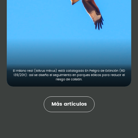
El milano real (Milvus milvus) está catalogado En Peligro de Extinción (RD
139/2011): así se diseña el seguimiento en parques eólicos para reducir el
riesgo de colisión.
Más artículos