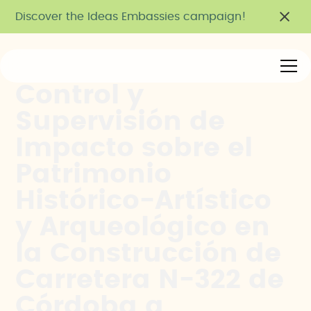
Discover the Ideas Embassies campaign!
Control y
Supervisión de
Impacto sobre el
Patrimonio
Histórico-Artístico
y Arqueológico en
la Construcción de
Carretera N-322 de
Córdoba a