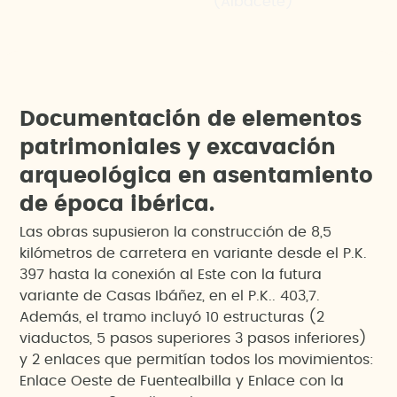
(Albacete)
D
o
c
u
m
e
n
t
a
c
i
ó
n
d
e
e
l
e
m
e
n
t
o
s
p
a
t
r
i
m
o
n
i
a
l
e
s
y
e
x
c
a
v
a
c
i
ó
n
a
r
q
u
e
o
l
ó
g
i
c
a
e
n
a
s
e
n
t
a
m
i
e
n
t
o
d
e
é
p
o
c
a
i
b
é
r
i
c
a
.
Las obras supusieron la construcción de 8,5
kilómetros de carretera en variante desde el P.K.
397 hasta la conexión al Este con la futura
variante de Casas Ibáñez, en el P.K.. 403,7.
Además, el tramo incluyó 10 estructuras (2
viaductos, 5 pasos superiores 3 pasos inferiores)
y 2 enlaces que permitían todos los movimientos:
Enlace Oeste de Fuentealbilla y Enlace con la