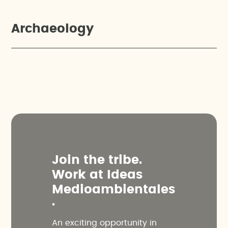
Archaeology
J
o
i
n
t
h
e
t
r
i
b
e
.
W
o
r
k
a
t
I
d
e
a
s
M
e
d
i
o
a
m
b
i
e
n
t
a
l
e
s
.
An exciting opportunity in