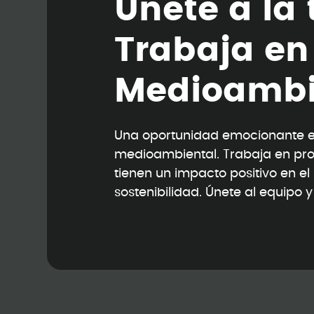
Ú
n
e
t
e
a
l
a
T
r
a
b
a
j
a
e
n
M
e
d
i
o
a
m
b
Una oportunidad emocionante en
medioambiental. Trabaja en pr
tienen un impacto positivo en e
sostenibilidad. Únete al equipo 