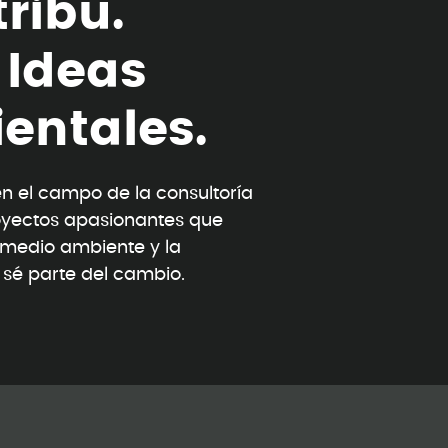
t
r
i
b
u
.
I
d
e
a
s
i
e
n
t
a
l
e
s
.
 el campo de la consultoría
oyectos apasionantes que
l medio ambiente y la
y sé parte del cambio.