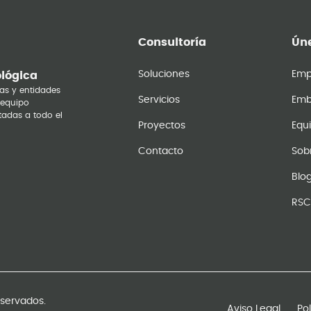
Consultoría
Úne
Soluciones
Emp
ológica
as y entidades
Servicios
Emb
 equipo
tadas a todo el
Proyectos
Equ
Contacto
Sob
Blo
RSC
eservados.
Aviso Legal
Po